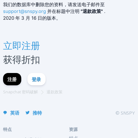
我们的数据库中删除您的资料，请发送电子邮件至
support@snspy.org
并在标题中注明
"退款政策"
.
2020 年 3 月 16 日的版本。
立即注册
Español
立即注册
Français
Deutsch
获得折扣
English
Portuguese (Brazil)
注册
登录
Хинди हिन्दी
Italiano
Snapchat 密码破解
退款政策
Türkçe
英语
推特
© SNSPY
特点
资源