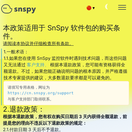
▾
Español
SNAPCHAT 密码破解
本政策适用于 SnSpy 软件包的购买条
监控目标账户
件。
Français
阅读 SNAPCHAT 对话
请阅读本协议并仔细检查所有条款。
阅读聊天信息
Deutsch
1.一般术语：
跟踪好友和订阅者
1.1.如果您在使用 SnSpy 监控软件时遇到技术问题，而这些问题
黑客 Snapchat 联系人列表
又无法通过
客户支持、
根据本退款政策，您可能有资格获得全
English
额退款。不过，如果您能正确说明问题的根本原因，并严格遵循
恢复 SNAPCHAT 账户
技术专家提供的建议，大多数退款要求都是可以避免的。
Portuguese (Brazil)
恢复已删除的聊天记录
请填写专用表格，网址为
SNAPCHAT 当前位置
Хинди हिन्दी
https://cn.snspy.org/support
找出用户所在位置
与客户支持部门取得联系。
黑客 SNAPCHAT 通话
Italiano
2.退款政策：
黑客 Snapchat 联系人列表
根据本退款政策，您有权在购买日期后 3 天内获得全额退款，前
Türkçe
SNAPCHAT SPY 在线
提是您的理由不违反以下退款政策的规定：
群聊黑客应用
2.1.付款日期 3 天后不予退款。