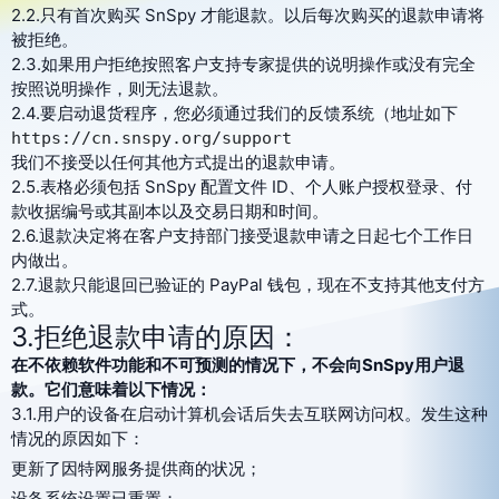
2.2.只有首次购买 SnSpy 才能退款。以后每次购买的退款申请将
被拒绝。
定价
特点
2.3.如果用户拒绝按照客户支持专家提供的说明操作或没有完全
按照说明操作，则无法退款。
常见问题
评论
2.4.要启动退货程序，您必须通过我们的反馈系统（地址如下
联属会员计划
https://cn.snspy.org/support
我们不接受以任何其他方式提出的退款申请。
2.5.表格必须包括 SnSpy 配置文件 ID、个人账户授权登录、付
款收据编号或其副本以及交易日期和时间。
2.6.退款决定将在客户支持部门接受退款申请之日起七个工作日
内做出。
2.7.退款只能退回已验证的 PayPal 钱包，现在不支持其他支付方
式。
3.拒绝退款申请的原因：
在不依赖软件功能和不可预测的情况下，不会向SnSpy用户退
款。它们意味着以下情况：
3.1.用户的设备在启动计算机会话后失去互联网访问权。发生这种
情况的原因如下：
更新了因特网服务提供商的状况；
设备系统设置已重置；